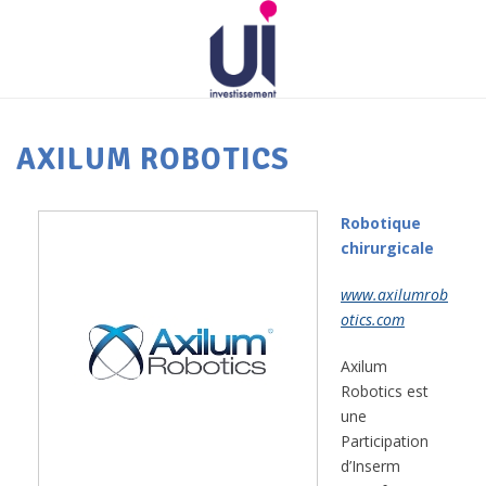
AXILUM ROBOTICS
Robotique
chirurgicale
www.axilumrob
otics.com
Axilum
Robotics est
une
Participation
d’Inserm